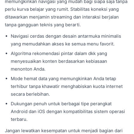
memungkinkan navigasi yang mudah bagi siapa saja tanpa
perlu kurva belajar yang rumit. Stabilitas koneksi yang
ditawarkan menjamin streaming dan interaksi berjalan
tanpa gangguan teknis yang berarti.
Navigasi cerdas dengan desain antarmuka minimalis
yang memudahkan akses ke semua menu favorit.
Algoritma rekomendasi pintar dalam dkk yang
menyesuaikan konten berdasarkan kebiasaan
menonton Anda.
Mode hemat data yang memungkinkan Anda tetap
terhibur tanpa khawatir menghabiskan kuota internet
secara berlebihan.
Dukungan penuh untuk berbagai tipe perangkat
Android dan iOS dengan kompatibilitas sistem operasi
terbaru.
Jangan lewatkan kesempatan untuk menjadi bagian dari