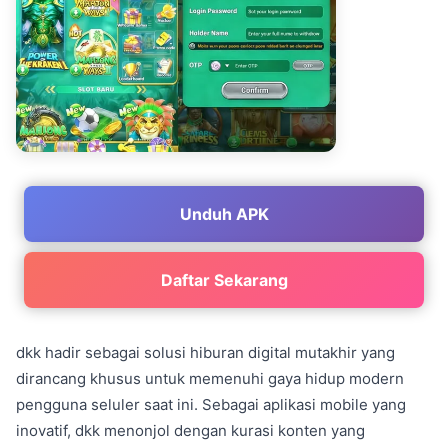
Unduh APK
Daftar Sekarang
dkk hadir sebagai solusi hiburan digital mutakhir yang
dirancang khusus untuk memenuhi gaya hidup modern
pengguna seluler saat ini. Sebagai aplikasi mobile yang
inovatif, dkk menonjol dengan kurasi konten yang