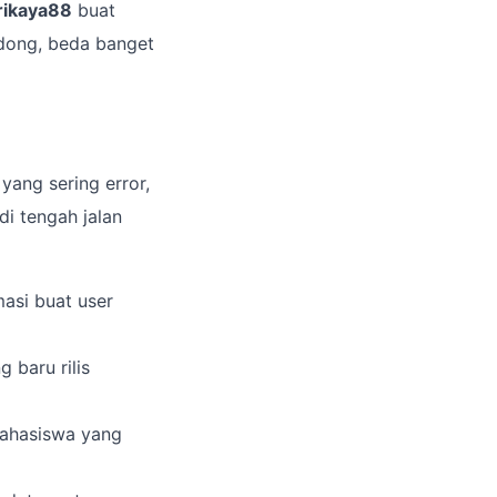
rikaya88
buat
dong, beda banget
yang sering error,
i tengah jalan
asi buat user
 baru rilis
mahasiswa yang