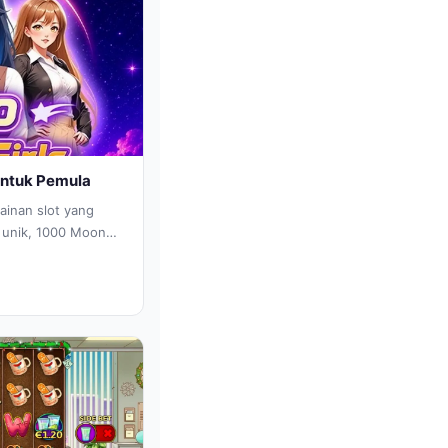
ntuk Pemula
ainan slot yang
 unik, 1000 Moon
tuk dicoba....