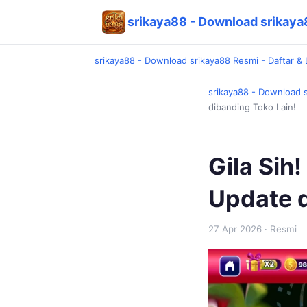
srikaya88 - Download srikaya
srikaya88 - Download srikaya88 Resmi - Daftar &
srikaya88 - Download 
dibanding Toko Lain!
Gila Sih
Update d
27 Apr 2026
· Resmi