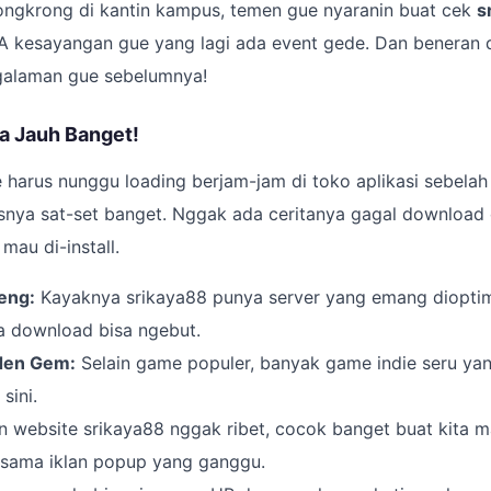
nongkrong di kantin kampus, temen gue nyaranin buat cek
s
kesayangan gue yang lagi ada event gede. Dan beneran 
galaman gue sebelumnya!
a Jauh Banget!
 harus nunggu loading berjam-jam di toko aplikasi sebelah 
snya sat-set banget. Nggak ada ceritanya gagal download d
 mau di-install.
eng:
Kayaknya srikaya88 punya server yang emang dioptim
a download bisa ngebut.
den Gem:
Selain game populer, banyak game indie seru yang
sini.
 website srikaya88 nggak ribet, cocok banget buat kita 
sama iklan popup yang ganggu.