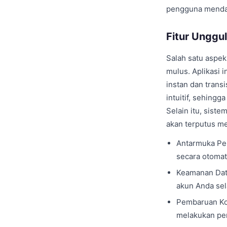
pengguna mendap
Fitur Unggu
Salah satu aspe
mulus. Aplikasi 
instan dan trans
intuitif, sehing
Selain itu, sist
akan terputus me
Antarmuka Pen
secara otomat
Keamanan Data
akun Anda sel
Pembaruan Kon
melakukan pe