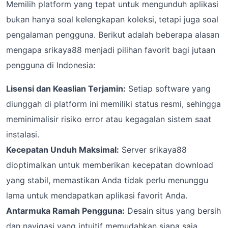
Memilih platform yang tepat untuk mengunduh aplikasi
bukan hanya soal kelengkapan koleksi, tetapi juga soal
pengalaman pengguna. Berikut adalah beberapa alasan
mengapa srikaya88 menjadi pilihan favorit bagi jutaan
pengguna di Indonesia:
Lisensi dan Keaslian Terjamin:
Setiap software yang
diunggah di platform ini memiliki status resmi, sehingga
meminimalisir risiko error atau kegagalan sistem saat
instalasi.
Kecepatan Unduh Maksimal:
Server srikaya88
dioptimalkan untuk memberikan kecepatan download
yang stabil, memastikan Anda tidak perlu menunggu
lama untuk mendapatkan aplikasi favorit Anda.
Antarmuka Ramah Pengguna:
Desain situs yang bersih
dan navigasi yang intuitif memudahkan siapa saja,