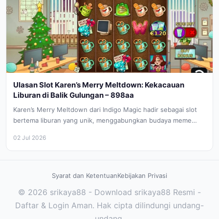
Ulasan Slot Karen’s Merry Meltdown: Kekacauan
Liburan di Balik Gulungan – 898aa
Karen’s Merry Meltdown dari Indigo Magic hadir sebagai slot
bertema liburan yang unik, menggabungkan budaya meme
internet dengan kekacauan pesta...
02 Jul 2026
Syarat dan Ketentuan
Kebijakan Privasi
© 2026 srikaya88 - Download srikaya88 Resmi -
Daftar & Login Aman. Hak cipta dilindungi undang-
undang.