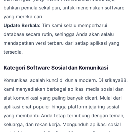
bahkan pemula sekalipun, untuk menemukan software
yang mereka cari.
Update Berkala:
Tim kami selalu memperbarui
database secara rutin, sehingga Anda akan selalu
mendapatkan versi terbaru dari setiap aplikasi yang
tersedia.
Kategori Software Sosial dan Komunikasi
Komunikasi adalah kunci di dunia modern. Di srikaya88,
kami menyediakan berbagai aplikasi media sosial dan
alat komunikasi yang paling banyak dicari. Mulai dari
aplikasi chat populer hingga platform jejaring sosial
yang membantu Anda tetap terhubung dengan teman,
keluarga, dan rekan kerja. Mengunduh aplikasi sosial