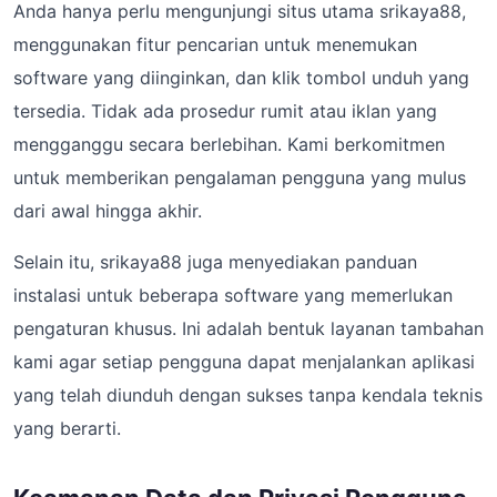
Anda hanya perlu mengunjungi situs utama srikaya88,
menggunakan fitur pencarian untuk menemukan
software yang diinginkan, dan klik tombol unduh yang
tersedia. Tidak ada prosedur rumit atau iklan yang
mengganggu secara berlebihan. Kami berkomitmen
untuk memberikan pengalaman pengguna yang mulus
dari awal hingga akhir.
Selain itu, srikaya88 juga menyediakan panduan
instalasi untuk beberapa software yang memerlukan
pengaturan khusus. Ini adalah bentuk layanan tambahan
kami agar setiap pengguna dapat menjalankan aplikasi
yang telah diunduh dengan sukses tanpa kendala teknis
yang berarti.