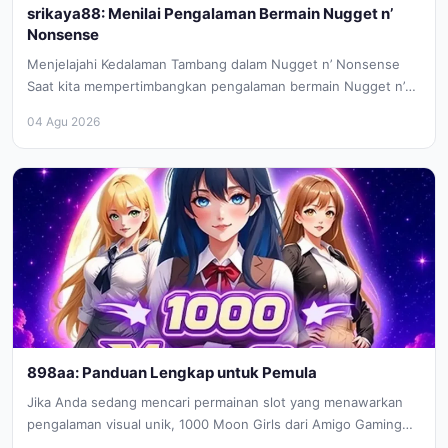
srikaya88: Menilai Pengalaman Bermain Nugget n’
Nonsense
Menjelajahi Kedalaman Tambang dalam Nugget n’ Nonsense
Saat kita mempertimbangkan pengalaman bermain Nugget n’
Nonsense, penting bagi pemain untuk memulai...
04 Agu 2026
898aa: Panduan Lengkap untuk Pemula
Jika Anda sedang mencari permainan slot yang menawarkan
pengalaman visual unik, 1000 Moon Girls dari Amigo Gaming
layak untuk dicoba....