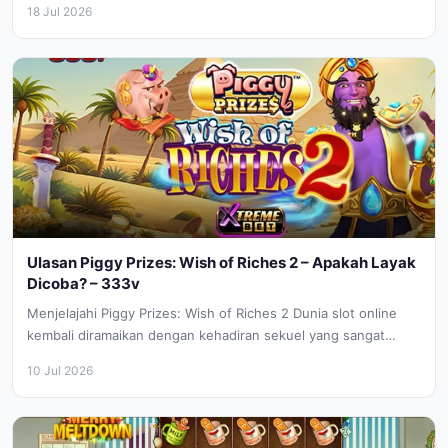
18 Jul 2026
Ulasan Piggy Prizes: Wish of Riches 2 – Apakah Layak
Dicoba? – 333v
Menjelajahi Piggy Prizes: Wish of Riches 2 Dunia slot online
kembali diramaikan dengan kehadiran sekuel yang sangat
dinantikan, Piggy Prizes:...
10 Jul 2026