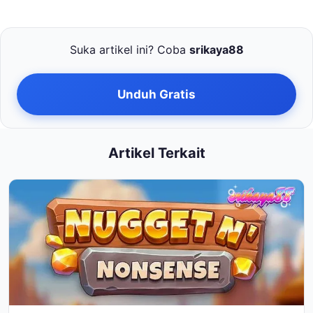
Suka artikel ini? Coba
srikaya88
Unduh Gratis
Artikel Terkait