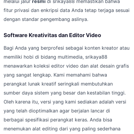
melalui jalur
resmi
di srikaya88 memastikan bahwa
fitur privasi dan enkripsi data Anda tetap terjaga sesuai
dengan standar pengembang aslinya.
Software Kreativitas dan Editor Video
Bagi Anda yang berprofesi sebagai konten kreator atau
memiliki hobi di bidang multimedia, srikaya88
menawarkan koleksi editor video dan alat desain grafis
yang sangat lengkap. Kami memahami bahwa
perangkat lunak kreatif seringkali membutuhkan
sumber daya sistem yang besar dan kestabilan tinggi.
Oleh karena itu, versi yang kami sediakan adalah versi
yang telah dioptimalkan agar berjalan lancar di
berbagai spesifikasi perangkat keras. Anda bisa
menemukan alat editing dari yang paling sederhana